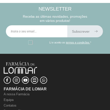
NEWSLETTER
Receba as últimas novidades, promoções
em vários produtos!
Subscrever
Li e aceito os
termos e condições
*
FARMÁCIA DE LOMAR
A nossa Farmácia
Equipa
Contatos