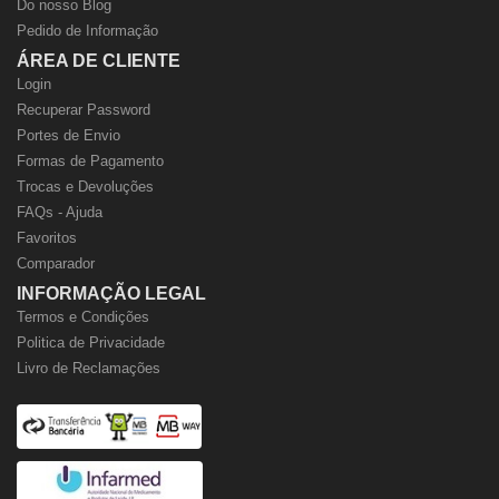
Do nosso Blog
Pedido de Informação
ÁREA DE CLIENTE
Login
Recuperar Password
Portes de Envio
Formas de Pagamento
Trocas e Devoluções
FAQs - Ajuda
Favoritos
Comparador
INFORMAÇÃO LEGAL
Termos e Condições
Politica de Privacidade
Livro de Reclamações