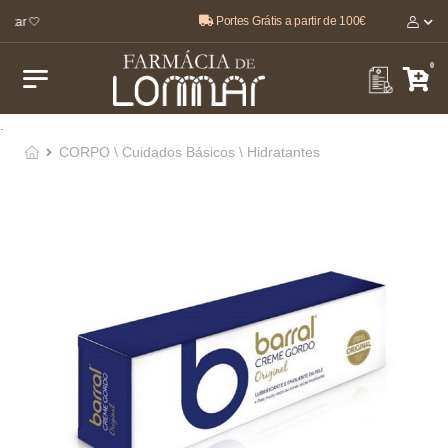
Portes Grátis a partir de 100€
tar 🤍
0
.
CORPO \ Cuidados Básicos \ Hidratantes