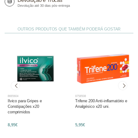
Devolução e Trocas
Devolução até 30 dias pós-entrega
OUTROS PRODUTOS QUE TAMBÉM PODERÁ GOSTAR
8665604
9758508
Ilvico para Gripes e
Trifene 200 Anti-inflamatório e
Constipações x20
Analgésico x20 uni.
comprimidos
8,95€
5,95€