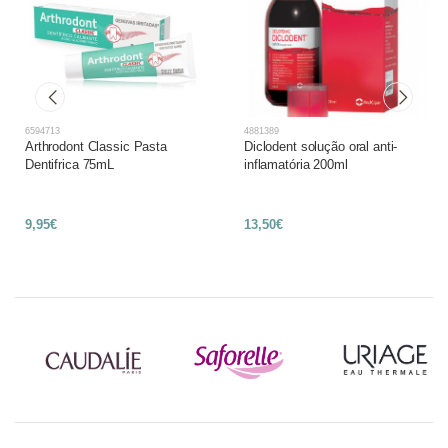
6594713
4881389
Arthrodont Classic Pasta
Diclodent solução oral anti-
Dentifrica 75mL
inflamatória 200ml
9,95€
13,50€