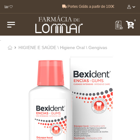
Portes Grátis a partir de 100€
tar 🤍
0
.
HIGIENE E SAÚDE \ Higiene Oral \ Gengivas