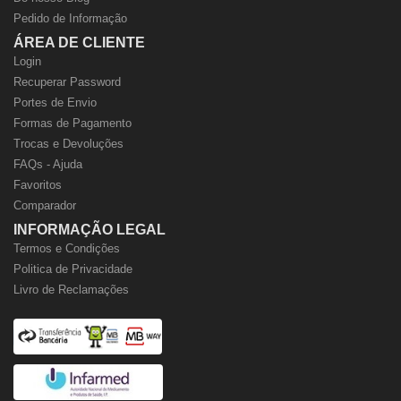
Pedido de Informação
ÁREA DE CLIENTE
Login
Recuperar Password
Portes de Envio
Formas de Pagamento
Trocas e Devoluções
FAQs - Ajuda
Favoritos
Comparador
INFORMAÇÃO LEGAL
Termos e Condições
Politica de Privacidade
Livro de Reclamações