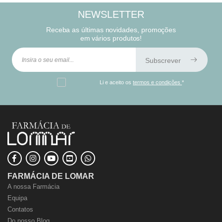
NEWSLETTER
Receba as últimas novidades, promoções
em vários produtos!
Subscrever
Li e aceito os
termos e condições
*
FARMÁCIA DE LOMAR
A nossa Farmácia
Equipa
Contatos
Do nosso Blog