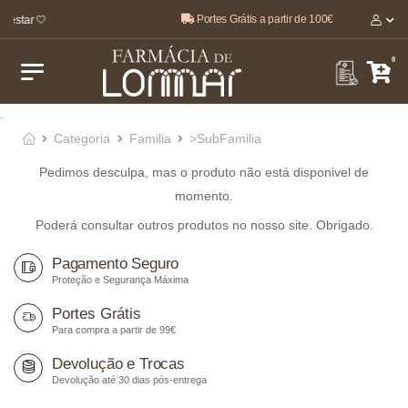
Portes Grátis a partir de 100€
-estar 🤍
0
.
Categoria
Familia
>SubFamilia
Pedimos desculpa, mas o produto não está disponivel de
momento.
Poderá consultar outros produtos no nosso site. Obrigado.
Pagamento Seguro
Proteção e Segurança Máxima
Portes Grátis
Para compra a partir de 99€
Devolução e Trocas
Devolução até 30 dias pós-entrega