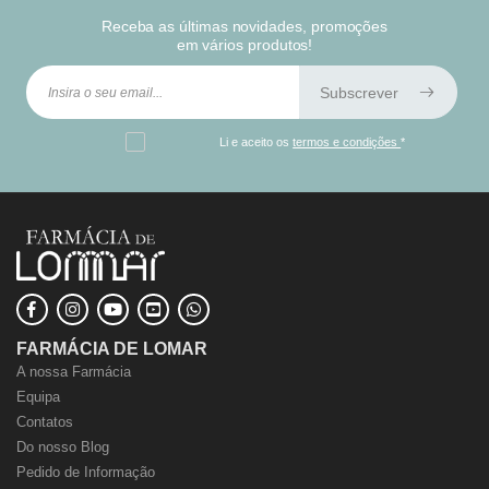
Receba as últimas novidades, promoções
em vários produtos!
Subscrever
Li e aceito os
termos e condições
*
FARMÁCIA DE LOMAR
A nossa Farmácia
Equipa
Contatos
Do nosso Blog
Pedido de Informação