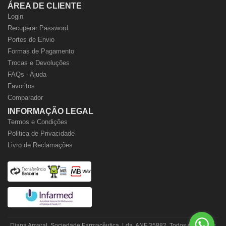
ÁREA DE CLIENTE
Login
Recuperar Password
Portes de Envio
Formas de Pagamento
Trocas e Devoluções
FAQs - Ajuda
Favoritos
Comparador
INFORMAÇÃO LEGAL
Termos e Condições
Politica de Privacidade
Livro de Reclamações
Diana Amaral, Sociedade Farmacêutica, Lda. ANF 35882. Todos os direitos