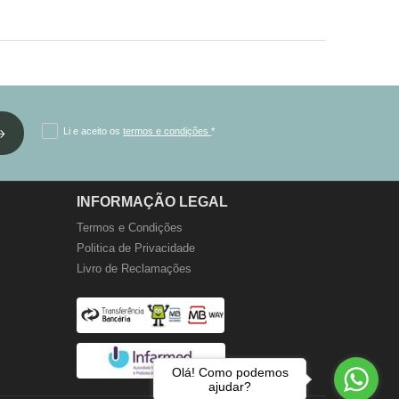
Li e aceito os
termos e condições
*
INFORMAÇÃO LEGAL
Termos e Condições
Politica de Privacidade
Livro de Reclamações
Olá! Como podemos
ajudar?