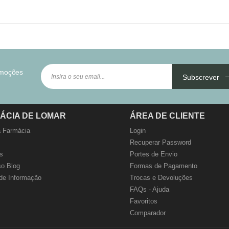
omoções
Subscrever
ÁCIA DE LOMAR
ÁREA DE CLIENTE
 Farmácia
Login
Recuperar Password
s
Portes de Envio
o Blog
Formas de Pagamento
de Informação
Trocas e Devoluções
FAQs - Ajuda
Favoritos
Comparador