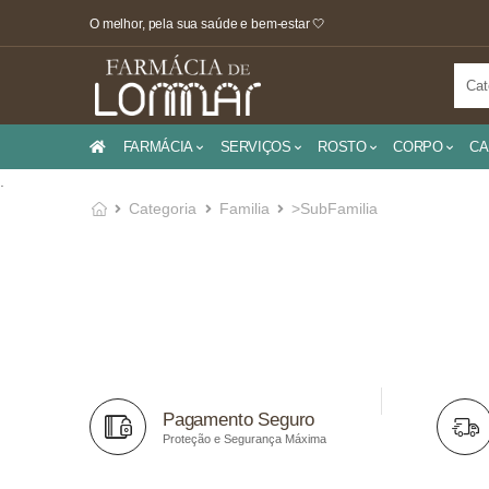
O melhor, pela sua saúde e bem-estar 🤍
FARMÁCIA
SERVIÇOS
ROSTO
CORPO
CA
.
Categoria
Familia
>SubFamilia
Pagamento Seguro
Proteção e Segurança Máxima