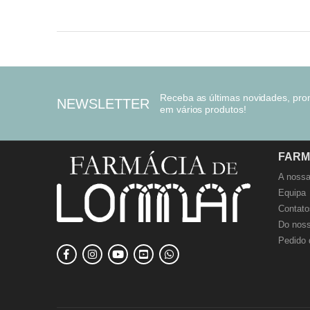
Receba as últimas novidades, pr
NEWSLETTER
em vários produtos!
FARM
A nossa
Equipa
Contato
Do noss
Pedido 