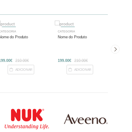
-27%
-27%
-27%
CATEGORIA
CATEGORIA
CATEGOR
Nome do Produto
Nome do Produto
Nome do
199.00€
210.00€
199.00€
210.00€
199.00€
ADICIONAR
ADICIONAR