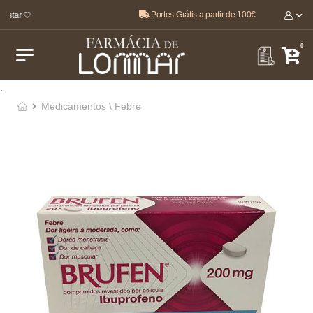
Portes Grátis a partir de 100€
star 🤍
0
.
Medicamentos \ Febre