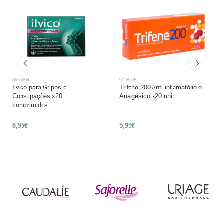
8665604
9758508
Ilvico para Gripes e
Trifene 200 Anti-inflamatório e
Constipações x20
Analgésico x20 uni.
comprimidos
8,95€
5,95€