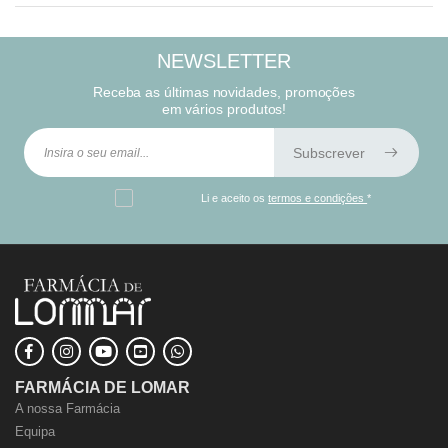
NEWSLETTER
Receba as últimas novidades, promoções
em vários produtos!
Subscrever
Li e aceito os
termos e condições
*
FARMÁCIA DE LOMAR
A nossa Farmácia
Equipa