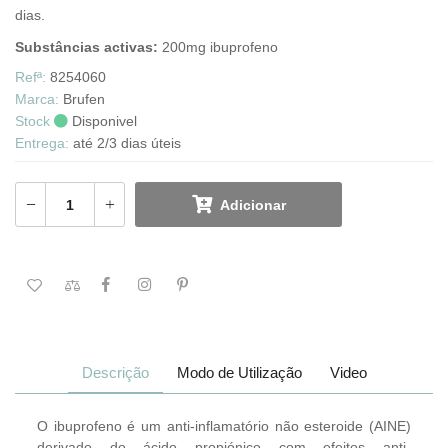
dias.
Substâncias activas:
200mg ibuprofeno
Refª:
8254060
Marca:
Brufen
Stock
Disponivel
Entrega:
até 2/3 dias úteis
Adicionar
Descrição
Modo de Utilização
Video
O ibuprofeno é um anti-inflamatório não esteroide (AINE)
derivado do ácido propiónico com efeitos anti-