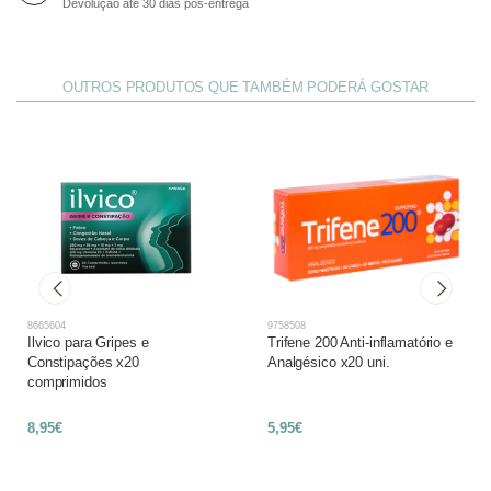
Devolução até 30 dias pós-entrega
OUTROS PRODUTOS QUE TAMBÉM PODERÁ GOSTAR
8665604
9758508
Ilvico para Gripes e
Trifene 200 Anti-inflamatório e
Constipações x20
Analgésico x20 uni.
comprimidos
8,95€
5,95€