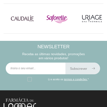
NEWSLETTER
Receba as últimas novidades, promoções
em vários produtos!
Subscrever
Li e aceito os
termos e condições
*