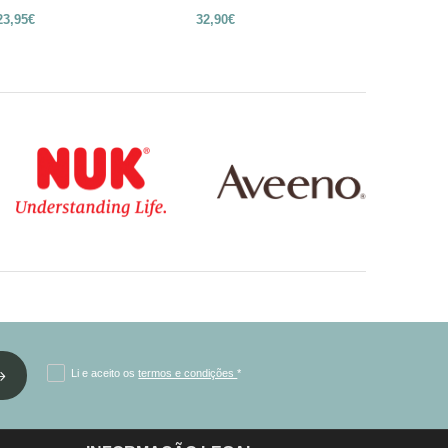
23,95€
32,90€
22,95€
Li e aceito os
termos e condições
*