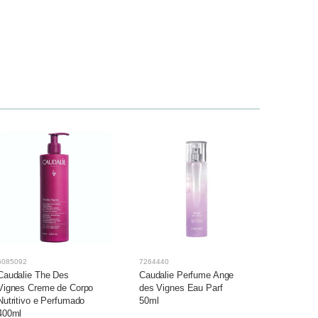
6085092
7264440
7118950
Caudalie The Des
Caudalie Perfume Ange
Caudalie
Vignes Creme de Corpo
des Vignes Eau Parf
Des Vign
Nutritivo e Perfumado
50ml
50ml
400ml