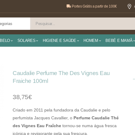
Portes Grátis a partir de 100€
BELO
SOLARES
HIGIENE E SAÚDE
HOMEM
BEBÉ E MAMÃ
Caudalie Perfume The Des Vignes Eau
Fraiche 100ml
38,75€
Criado em 2011 pela fundadora da Caudalie e pelo
perfumista Jacques Cavallier,
o
Perfume
Caudalie Thé
des Vignes Eau Fraîche
tornou-se numa água fresca
icónica e revigorante pela sua frescura.