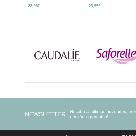
22,95€
23,95€
Receba as últimas novidades, pr
NEWSLETTER
em vários produtos!