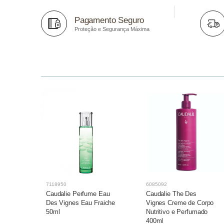
Pagamento Seguro
Proteção e Segurança Máxima
7118950
6085092
Ange
Caudalie Perfume Eau
Caudalie The Des
rf
Des Vignes Eau Fraiche
Vignes Creme de Corpo
50ml
Nutritivo e Perfumado
400ml