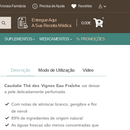
A nossa Farmácia
Precisa de Ajuda
Favoritos
0
Entregue Aqui
0.00€
A Sua Receita Médica
SUPLEMENTOS
MEDICAMENTOS
% PROMOÇÕES
Descrição
Modo de Utilização
Video
Caudalie Thé des Vignes Eau Fraîche
vai deixar
a pele delicadamente perfumada.
Com notas de almíscar branco, gengibre e flor
de neroli
89% de ingredientes de origem natural
As águas frescas são menos concentradas que