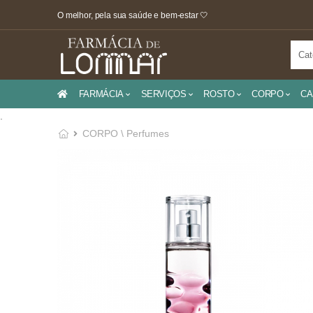
O melhor, pela sua saúde e bem-estar 🤍
FARMÁCIA
SERVIÇOS
ROSTO
CORPO
CA
.
CORPO \ Perfumes