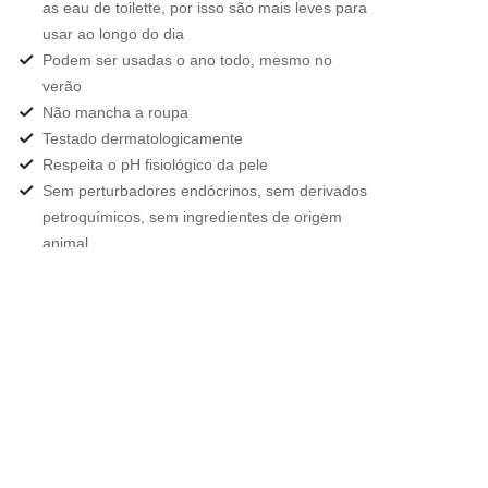
as eau de toilette, por isso são mais leves para
usar ao longo do dia
Podem ser usadas o ano todo, mesmo no
verão
Não mancha a roupa
Testado dermatologicamente
Respeita o pH fisiológico da pele
Sem perturbadores endócrinos, sem derivados
petroquímicos, sem ingredientes de origem
animal
Embalagens 100% recicláveis e criadas a partir
de vidro e de plástico reciclados, mais
respeitosos do planeta