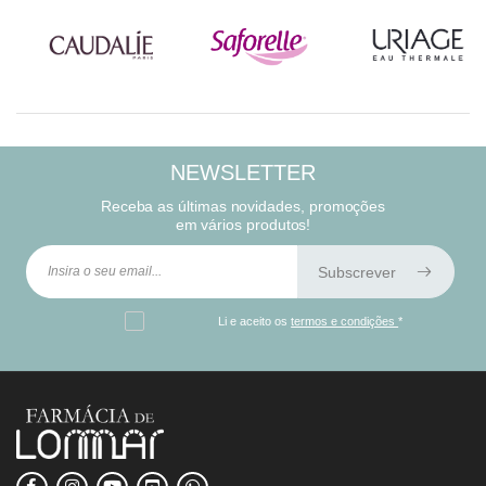
NEWSLETTER
Receba as últimas novidades, promoções
em vários produtos!
Subscrever
Li e aceito os
termos e condições
*