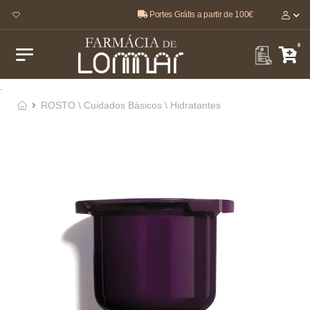
Portes Grátis a partir de 100€
r 🤍
0
.
ROSTO \ Cuidados Básicos \ Hidratantes