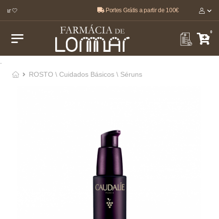
Portes Grátis a partir de 100€
ar 🤍
0
.
ROSTO \ Cuidados Básicos \ Séruns