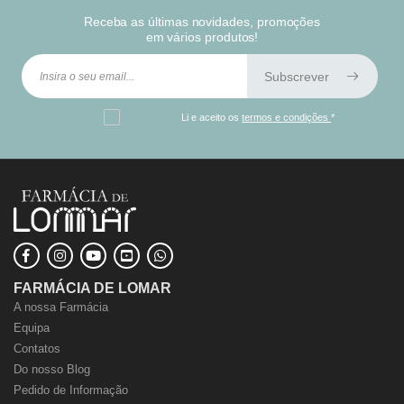
Receba as últimas novidades, promoções
em vários produtos!
Subscrever
Li e aceito os
termos e condições
*
FARMÁCIA DE LOMAR
A nossa Farmácia
Equipa
Contatos
Do nosso Blog
Pedido de Informação