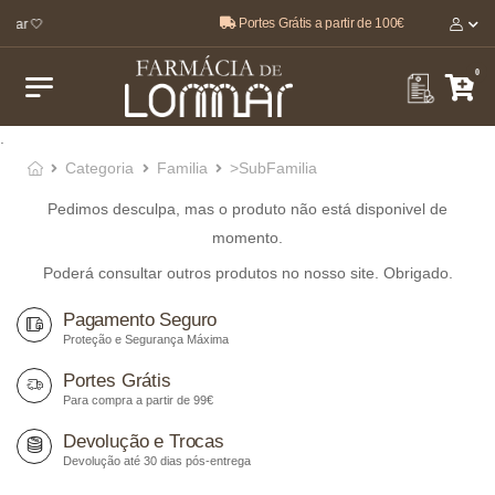
Portes Grátis a partir de 100€
star 🤍
0
.
Categoria
Familia
>SubFamilia
Pedimos desculpa, mas o produto não está disponivel de
momento.
Poderá consultar outros produtos no nosso site. Obrigado.
Pagamento Seguro
Proteção e Segurança Máxima
Portes Grátis
Para compra a partir de 99€
Devolução e Trocas
Devolução até 30 dias pós-entrega