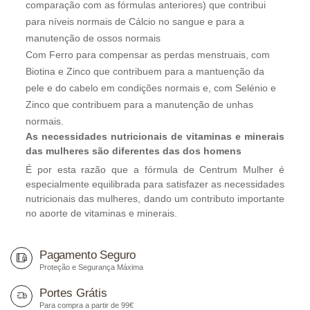
comparação com as fórmulas anteriores) que contribui
para níveis normais de Cálcio no sangue e para a
manutenção de ossos normais
Com Ferro para compensar as perdas menstruais, com
Biotina e Zinco que contribuem para a mantuenção da
pele e do cabelo em condições normais e, com Selénio e
Zinco que contribuem para a manutenção de unhas
normais.
As necessidades nutricionais de vitaminas e minerais
das mulheres são diferentes das dos homens
É por esta razão que a fórmula de Centrum Mulher é
especialmente equilibrada para satisfazer as necessidades
nutricionais das mulheres, dando um contributo importante
no aporte de vitaminas e minerais.
Em particular, o Cálcio, Ferro e Ácido Fólico têm um papel
importante na manutenção adequada das funções do
Pagamento Seguro
organismo das mulheres, e estão presentes em Centrum
Proteção e Segurança Máxima
Mulher:
Portes Grátis
O cálcio é necessário para manter os ossos normais.
Para compra a partir de 99€