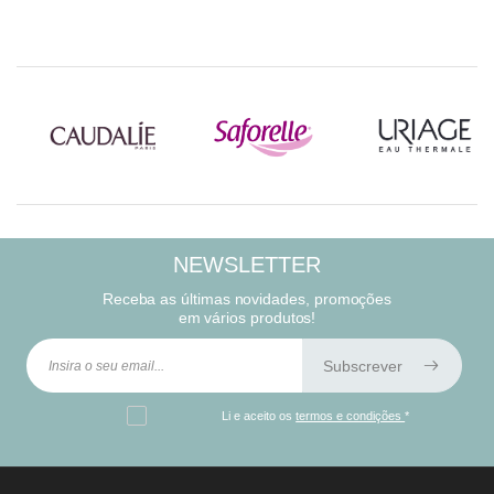
metades se necessário.
Pode tomar por longos períodos para ajudar a
complementar a sua alimentação
NEWSLETTER
Receba as últimas novidades, promoções
em vários produtos!
Subscrever
Li e aceito os
termos e condições
*