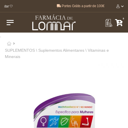
Portes Grátis a partir de 100€
star 🤍
0
.
SUPLEMENTOS \ Suplementos Alimentares \ Vitaminas e
Minerais