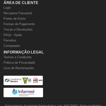
ÁREA DE CLIENTE
Login
Recuperar Password
Portes de Envio
Formas de Pagamento
Trocas e Devoluções
FAQs - Ajuda
Favoritos
Comparador
INFORMAÇÃO LEGAL
Termos e Condições
Politica de Privacidade
Livro de Reclamações
Diana Amaral, Sociedade Farmacêutica, Lda. ANF 35882. Todos os direitos