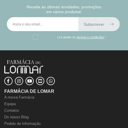
Receba as últimas novidades, promoções
em vários produtos!
Subscrever
Li e aceito os
termos e condições
*
FARMÁCIA DE LOMAR
A nossa Farmácia
Equipa
Contatos
Do nosso Blog
Pedido de Informação