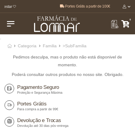
Portes Grátis a partir de 100€
-estar 🤍
0
.
Categoria
Familia
>SubFamilia
Pedimos desculpa, mas o produto não está disponivel de
momento.
Poderá consultar outros produtos no nosso site. Obrigado.
Pagamento Seguro
Proteção e Segurança Máxima
Portes Grátis
Para compra a partir de 99€
Devolução e Trocas
Devolução até 30 dias pós-entrega