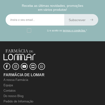
Receba as últimas novidades, promoções
em vários produtos!
Subscrever
Li e aceito os
termos e condições
*
FARMÁCIA DE LOMAR
A nossa Farmácia
Equipa
Contatos
Do nosso Blog
Pedido de Informação