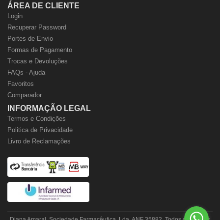
ÁREA DE CLIENTE
Login
Recuperar Password
Portes de Envio
Formas de Pagamento
Trocas e Devoluções
FAQs - Ajuda
Favoritos
Comparador
INFORMAÇÃO LEGAL
Termos e Condições
Politica de Privacidade
Livro de Reclamações
Diana Amaral, Sociedade Farmacêutica, Lda. ANF 35882. Todos os direitos