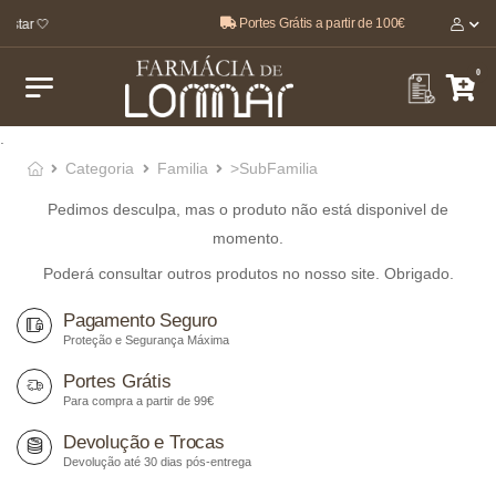
Portes Grátis a partir de 100€
estar 🤍
0
.
Categoria
Familia
>SubFamilia
Pedimos desculpa, mas o produto não está disponivel de
momento.
Poderá consultar outros produtos no nosso site. Obrigado.
Pagamento Seguro
Proteção e Segurança Máxima
Portes Grátis
Para compra a partir de 99€
Devolução e Trocas
Devolução até 30 dias pós-entrega