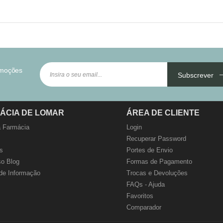
omoções
Subscrever
ÁCIA DE LOMAR
ÁREA DE CLIENTE
 Farmácia
Login
Recuperar Password
s
Portes de Envio
o Blog
Formas de Pagamento
de Informação
Trocas e Devoluções
FAQs - Ajuda
Favoritos
Comparador