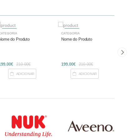
-27%
-27%
-27%
CATEGORIA
CATEGORIA
CATEGOR
Nome do Produto
Nome do Produto
Nome do
199.00€
210.00€
199.00€
210.00€
199.00€
ADICIONAR
ADICIONAR