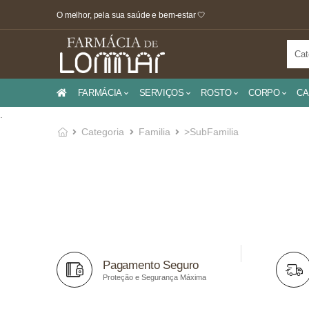
O melhor, pela sua saúde e bem-estar 🤍
FARMÁCIA
SERVIÇOS
ROSTO
CORPO
CA
.
Categoria
Familia
>SubFamilia
Pagamento Seguro
Proteção e Segurança Máxima