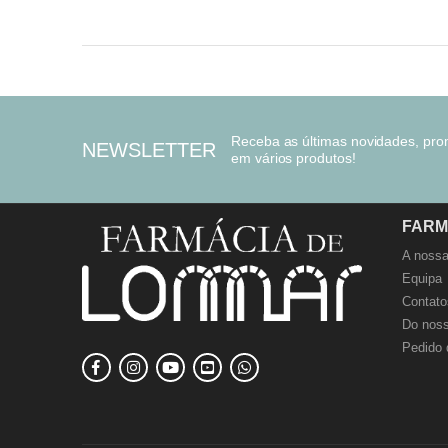
Receba as últimas novidades, pr
NEWSLETTER
em vários produtos!
FARM
A nossa
Equipa
Contato
Do noss
Pedido 