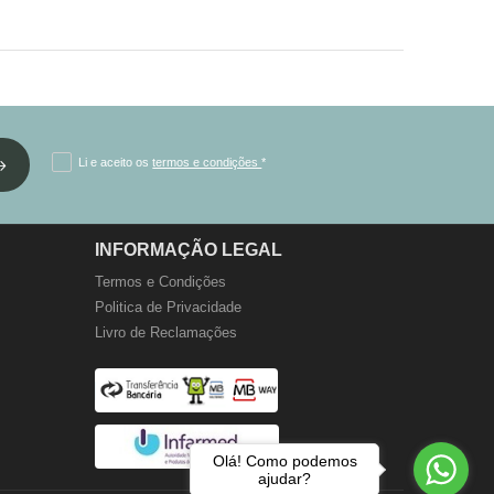
Li e aceito os
termos e condições
*
INFORMAÇÃO LEGAL
Termos e Condições
Politica de Privacidade
Livro de Reclamações
Olá! Como podemos
ajudar?