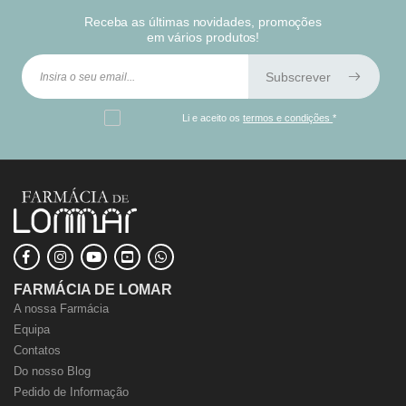
Receba as últimas novidades, promoções
em vários produtos!
Subscrever
Li e aceito os
termos e condições
*
FARMÁCIA DE LOMAR
A nossa Farmácia
Equipa
Contatos
Do nosso Blog
Pedido de Informação