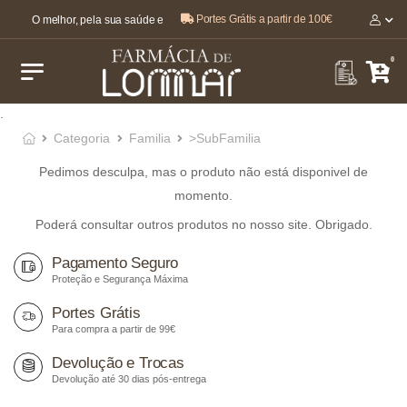
Portes Grátis a partir de 100€
O melhor, pela sua saúde e bem-estar 🤍
0
.
Categoria
Familia
>SubFamilia
Pedimos desculpa, mas o produto não está disponivel de
momento.
Poderá consultar outros produtos no nosso site. Obrigado.
Pagamento Seguro
Proteção e Segurança Máxima
Portes Grátis
Para compra a partir de 99€
Devolução e Trocas
Devolução até 30 dias pós-entrega