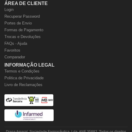
ÁREA DE CLIENTE
Login
Recuperar Password
Portes de Envio
Formas de Pagamento
Trocas e Devoluções
FAQs - Ajuda
Favoritos
Comparador
INFORMAÇÃO LEGAL
Termos e Condições
Politica de Privacidade
Livro de Reclamações
Diana Amaral, Sociedade Farmacêutica, Lda. ANF 35882. Todos os direitos