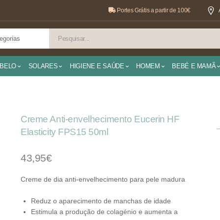
Portes Grátis a partir de 100€
BELO
SOLARES
HIGIENE E SAÚDE
HOMEM
BEBÉ E MAMÃ
Creme Anti-envelhecimento Eucerin HF
Elasticity FPS15 50ml
43,95€
Creme de dia anti-envelhecimento para pele madura
Reduz o aparecimento de manchas de idade
Estimula a produção de colagénio e aumenta a