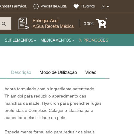
A nossa Farmácia
Precisa de Ajuda
Favoritos
0
Entregue Aqui
0.00€
A Sua Receita Médica
SUPLEMENTOS
MEDICAMENTOS
% PROMOÇÕES
Descrição
Modo de Utilização
Video
Agora formulado com o ingrediente patenteado
Thiamidol para reduzir o aparecimento das
manchas da idade, Hyaluron para preencher rugas
profundas e Complexo Colágeno-Elastina para
aumentar a elasticidade da pele.
Especialmente formulado para reduzir os sinais