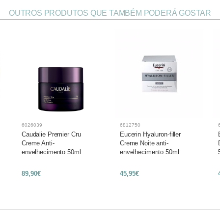
OUTROS PRODUTOS QUE TAMBÉM PODERÁ GOSTAR
6026039
6812750
Caudalie Premier Cru
Eucerin Hyaluron-filler
Creme Anti-
Creme Noite anti-
envelhecimento 50ml
envelhecimento 50ml
89,90€
45,95€