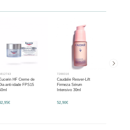
6812743
7288316
7279992
Eucerin HF Creme de
Caudalie Resver-Lift
Caudalie 
Dia anti-idade FPS15
Firmeza Sérum
Firmeza 
50ml
Intensivo 30ml
Recarga
42,95€
52,90€
39,90€