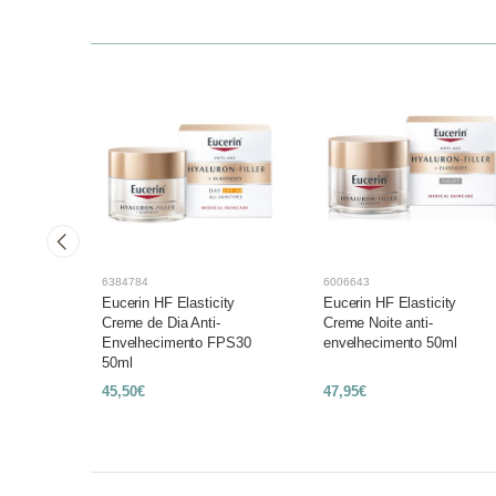
6384784
6006643
ller
Eucerin HF Elasticity
Eucerin HF Elasticity
30ml
Creme de Dia Anti-
Creme Noite anti-
Envelhecimento FPS30
envelhecimento 50ml
50ml
45,50€
47,95€