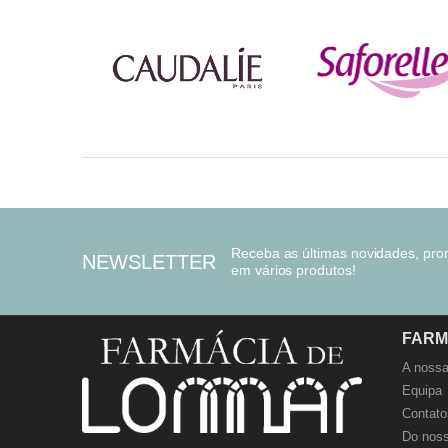
Receba as últimas novidades, pr
NEWSLETTER
em vários produtos!
FARM
A nossa
Equipa
Contato
Do noss