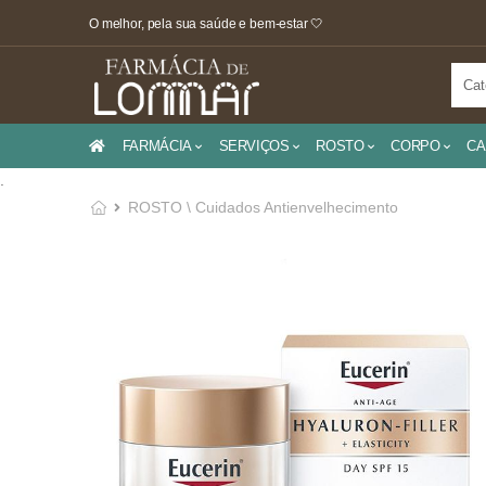
O melhor, pela sua saúde e bem-estar 🤍
FARMÁCIA
SERVIÇOS
ROSTO
CORPO
CA
.
ROSTO \ Cuidados Antienvelhecimento