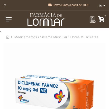
Portes Grátis a partir de 100€
 🤍
0
.
Medicamentos \ Sistema Muscular \ Dores Musculares