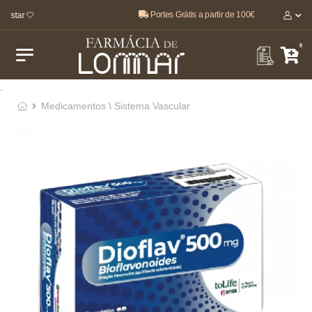
Portes Grátis a partir de 100€
estar 🤍
0
.
Medicamentos \ Sistema Vascular