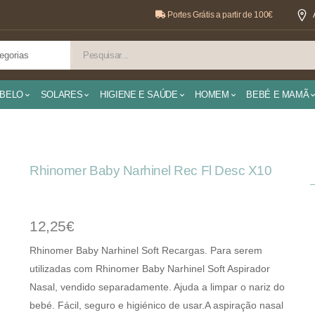
Portes Grátis a partir de 100€
BELO
SOLARES
HIGIENE E SAÚDE
HOMEM
BEBÉ E MAMÃ
Rhinomer Baby Narhinel Rec Fl Desc X10
12,25€
Rhinomer Baby Narhinel Soft Recargas. Para serem
utilizadas com Rhinomer Baby Narhinel Soft Aspirador
Nasal, vendido separadamente. Ajuda a limpar o nariz do
bebé. Fácil, seguro e higiénico de usar.A aspiração nasal