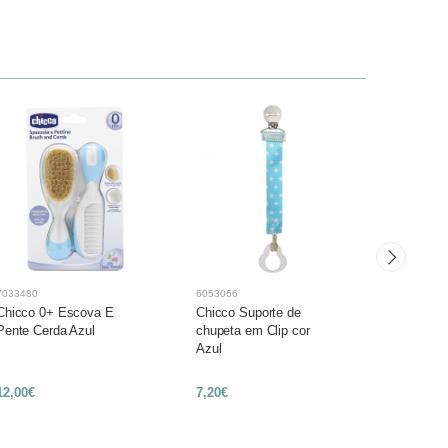
7033480
6053066
7262873
Chicco 0+ Escova E
Chicco Suporte de
Mustela 
Pente Cerda Azul
chupeta em Clip cor
0-2A Azu
Azul
12,00€
7,20€
20,95€