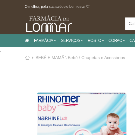
O melhor, pela sua saúde e bem-estar 🤍
FARMÁCIA
SERVIÇOS
ROSTO
CORPO
CA
.
BEBÉ E MAMÃ \ Bebé \ Chupetas e Acessórios