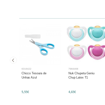
6316422
7984468
Chicco Tesoura de
Nuk Chupeta Geniu
ral
Unhas Azul
Chup Latex T1
5,55€
4,65€