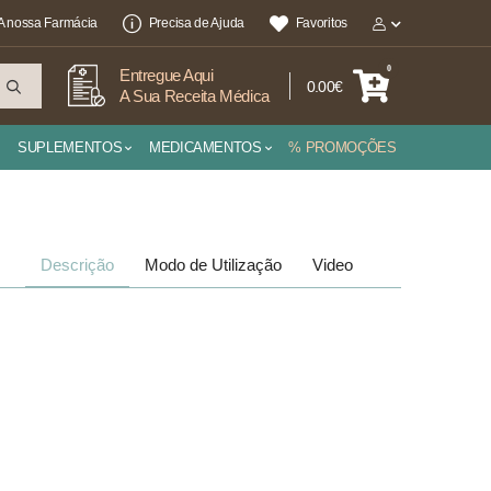
A nossa Farmácia
Precisa de Ajuda
Favoritos
0
Entregue Aqui
0.00€
A Sua Receita Médica
SUPLEMENTOS
MEDICAMENTOS
% PROMOÇÕES
Descrição
Modo de Utilização
Video