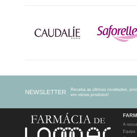
Receba as últimas novidades, pr
NEWSLETTER
em vários produtos!
FARM
A nossa
Equipa