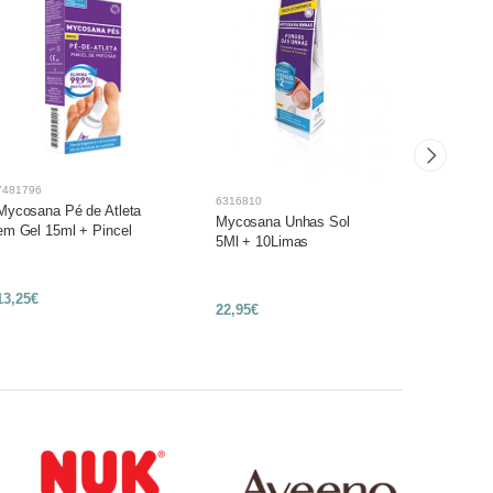
-8%
7481796
6316679
6316810
Mycosana Pé de Atleta
Excilor 
Mycosana Unhas Sol
em Gel 15ml + Pincel
Unhas 3
5Ml + 10Limas
13,25€
21,99€
22,95€