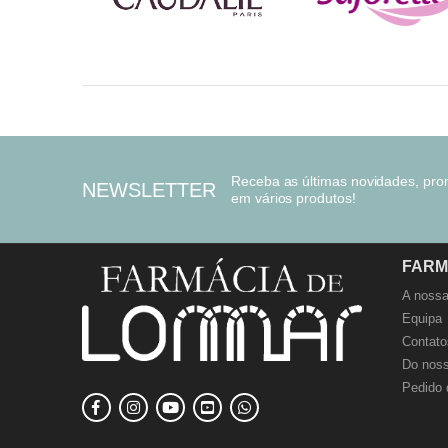
Receba as últimas novidades, pr
NEWSLETTER
em vários produtos!
FARM
A nossa
Equipa
Contato
Do noss
Pedido 