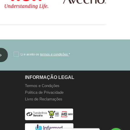
Li e aceito os
termos e condições
*
INFORMAÇÃO LEGAL
Termos e Condições
Politica de Privacidade
Livro de Reclamações