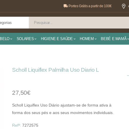
Portes Grátis a partir de 100€
BELO
SOLARES
HIGIENE E SAÚDE
HOMEM
BEBÉ E MAMÃ
Scholl Liquiflex Palmilha Uso Diario L
27,50€
Scholl Liquiflex Uso Diário ajustam-se de forma ativa à
forma dos seus pés e aos seus movimentos individuais.
Refª:
7272575