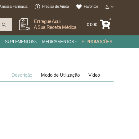
A nossa Farmácia
Precisa de Ajuda
Favoritos
0
Entregue Aqui
0.00€
A Sua Receita Médica
SUPLEMENTOS
MEDICAMENTOS
% PROMOÇÕES
Descrição
Modo de Utilização
Video