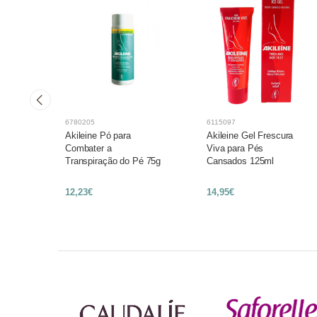
6780205
6115097
 75Ml
Akileine Pó para
Akileine Gel Frescura
Combater a
Viva para Pés
Transpiração do Pé 75g
Cansados 125ml
12,23€
14,95€