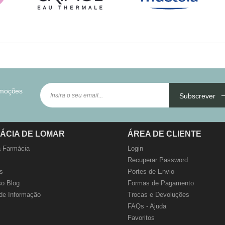
omoções
Subscrever
ÁCIA DE LOMAR
ÁREA DE CLIENTE
 Farmácia
Login
Recuperar Password
s
Portes de Envio
o Blog
Formas de Pagamento
de Informação
Trocas e Devoluções
FAQs - Ajuda
Favoritos