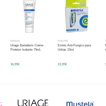
6584441
6184788
Uriage Bariederm Creme
Emtrix Anti-Fúngico para
Protetor Isolante 75mL
Unhas 10ml
16,95€
23,95€