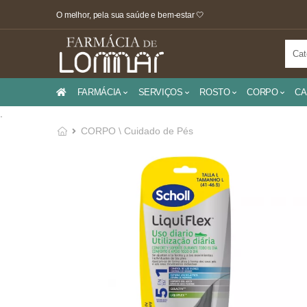
O melhor, pela sua saúde e bem-estar 🤍
FARMÁCIA
SERVIÇOS
ROSTO
CORPO
CA
.
CORPO \ Cuidado de Pés