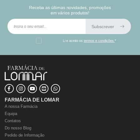
Receba as últimas novidades, promoções
em vários produtos!
Subscrever
Li e aceito os
termos e condições
*
FARMÁCIA DE LOMAR
A nossa Farmácia
Equipa
Contatos
Do nosso Blog
Pedido de Informação