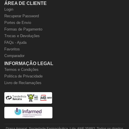
ÁREA DE CLIENTE
Login
Recuperar Password
Portes de Envio
Formas de Pagamento
Trocas e Devoluções
FAQs - Ajuda
Favoritos
Comparador
INFORMAÇÃO LEGAL
Termos e Condições
Politica de Privacidade
Livro de Reclamações
Diana Amaral, Sociedade Farmacêutica, Lda. ANF 35882. Todos os direitos