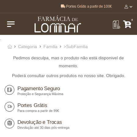
Portes Grátis a partir de 100€
O melhor, pela sua saúde e bem-estar 🤍
0
.
Categoria
Familia
>SubFamilia
Pedimos desculpa, mas o produto não está disponivel de
momento.
Poderá consultar outros produtos no nosso site. Obrigado.
Pagamento Seguro
Proteção e Segurança Máxima
Portes Grátis
Para compra a partir de 99€
Devolução e Trocas
Devolução até 30 dias pós-entrega