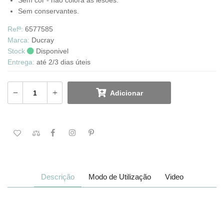
Sem cor - não colora as lesões.
Sem conservantes.
Refª:
6577585
Marca:
Ducray
Stock
Disponivel
Entrega:
até 2/3 dias úteis
Adicionar
Descrição
Modo de Utilização
Video