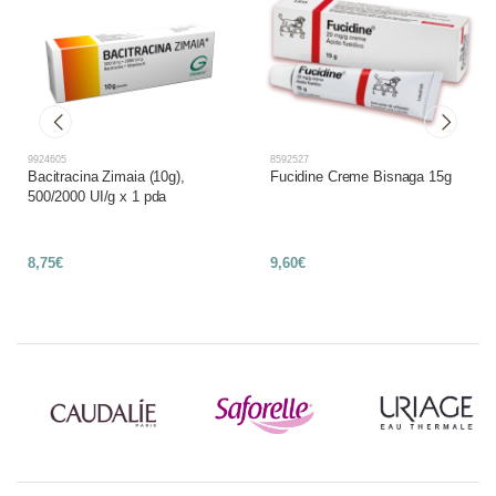
9924605
8592527
Bacitracina Zimaia (10g),
Fucidine Creme Bisnaga 15g
500/2000 UI/g x 1 pda
8,75€
9,60€