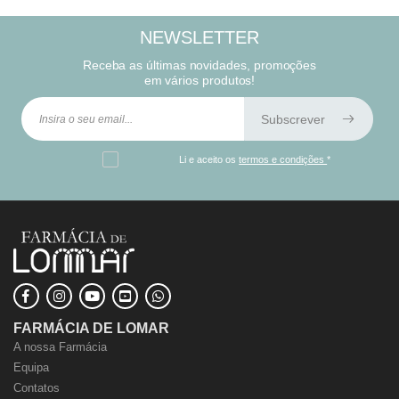
NEWSLETTER
Receba as últimas novidades, promoções
em vários produtos!
Subscrever
Li e aceito os
termos e condições
*
FARMÁCIA DE LOMAR
A nossa Farmácia
Equipa
Contatos