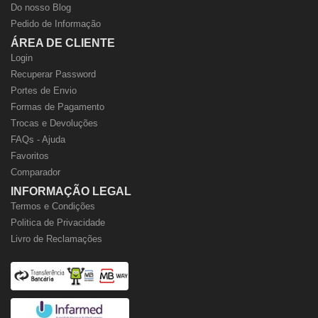
Do nosso Blog
Pedido de Informação
ÁREA DE CLIENTE
Login
Recuperar Password
Portes de Envio
Formas de Pagamento
Trocas e Devoluções
FAQs - Ajuda
Favoritos
Comparador
INFORMAÇÃO LEGAL
Termos e Condições
Politica de Privacidade
Livro de Reclamações