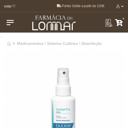
Portes Grátis a partir de 100€
-estar 🤍
0
.
Medicamentos \ Sistema Cutâneo \ Desinfeção