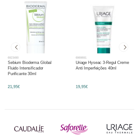
6923490
6969691
Sebium Bioderma Global
Uriage Hyseac 3-Regul Creme
Fluido Intensificador
Anti Imperfeições 40ml
Purificante 30ml
21,95€
19,95€