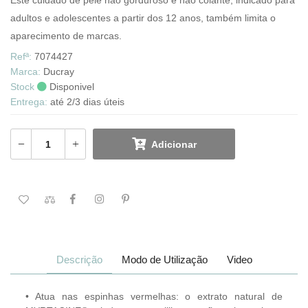
Este cuidado de pele não gorduroso e não colante, indicado para
adultos e adolescentes a partir dos 12 anos, também limita o
aparecimento de marcas.
Refª:
7074427
Marca:
Ducray
Stock
Disponivel
Entrega:
até 2/3 dias úteis
Adicionar
Descrição
Modo de Utilização
Video
• Atua nas espinhas vermelhas: o extrato natural de