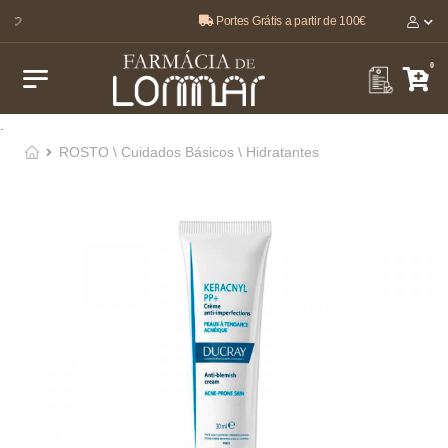
Portes Grátis a partir de 100€
O melhor, pela sua saúde e bem-estar 🤍
0
.
ROSTO \ Cuidados Básicos \ Hidratantes