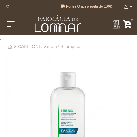
Portes Grátis a partir de 100€
ar 🤍
0
.
CABELO \ Lavagem \ Shampoos