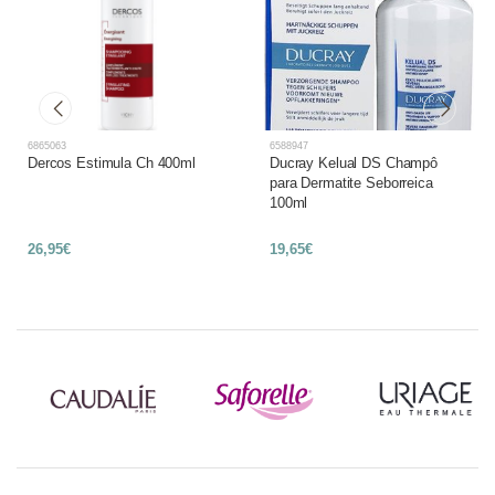
6865063
6588947
Dercos Estimula Ch 400ml
Ducray Kelual DS Champô
para Dermatite Seborreica
100ml
26,95€
19,65€