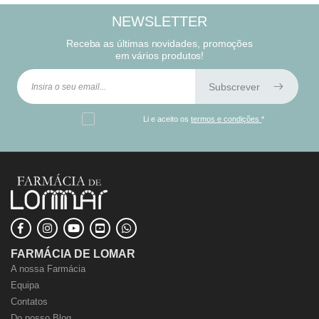
NEWSLETTER
Receba as últimas novidades, promoções
em vários produtos!
Subscrever
Li e aceito os
termos e condições
*
FARMÁCIA DE LOMAR
A nossa Farmácia
Equipa
Contatos
Do nosso Blog