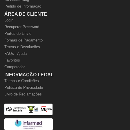
Pedido de Informação
ÁREA DE CLIENTE
Login
Recuperar Password
Portes de Envio
Formas de Pagamento
Trocas e Devoluções
FAQs - Ajuda
Favoritos
Comparador
INFORMAÇÃO LEGAL
Termos e Condições
Politica de Privacidade
Livro de Reclamações