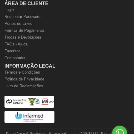
ÁREA DE CLIENTE
Login
Recuperar Password
Portes de Envio
Formas de Pagamento
Trocas e Devoluções
FAQs - Ajuda
Favoritos
Comparador
INFORMAÇÃO LEGAL
Termos e Condições
Politica de Privacidade
Livro de Reclamações
Diana Amaral, Sociedade Farmacêutica, Lda. ANF 35882. Todos os direitos