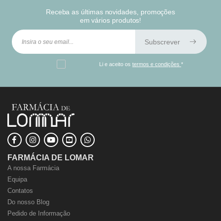
Receba as últimas novidades, promoções
em vários produtos!
Subscrever
Li e aceito os
termos e condições
*
FARMÁCIA DE LOMAR
A nossa Farmácia
Equipa
Contatos
Do nosso Blog
Pedido de Informação