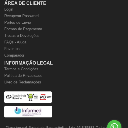
ÁREA DE CLIENTE
Login
Recuperar Password
Portes de Envio
Formas de Pagamento
Trocas e Devoluções
FAQs - Ajuda
Favoritos
Comparador
INFORMAÇÃO LEGAL
Termos e Condições
Politica de Privacidade
Livro de Reclamações
Diana Amaral, Sociedade Farmacêutica, Lda. ANF 35882. Todos os direitos