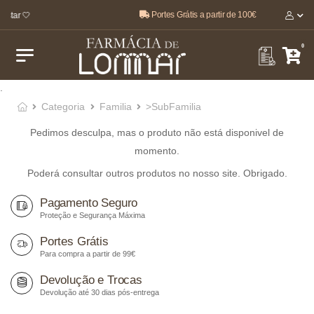
Portes Grátis a partir de 100€
estar 🤍
0
.
Categoria
Familia
>SubFamilia
Pedimos desculpa, mas o produto não está disponivel de
momento.
Poderá consultar outros produtos no nosso site. Obrigado.
Pagamento Seguro
Proteção e Segurança Máxima
Portes Grátis
Para compra a partir de 99€
Devolução e Trocas
Devolução até 30 dias pós-entrega