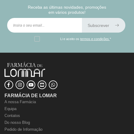
Receba as últimas novidades, promoções
em vários produtos!
Subscrever
Li e aceito os
termos e condições
*
FARMÁCIA DE LOMAR
A nossa Farmácia
Equipa
Contatos
Do nosso Blog
Pedido de Informação