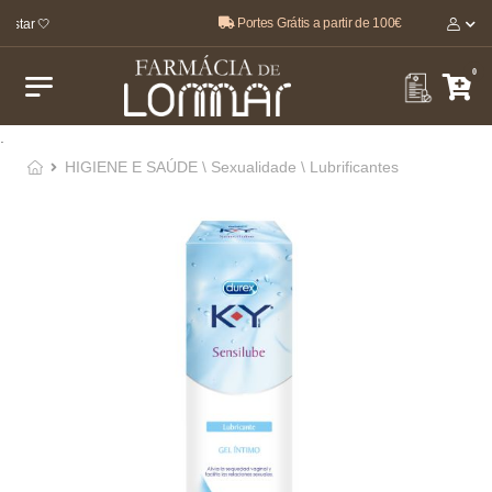
Portes Grátis a partir de 100€
star 🤍
0
.
HIGIENE E SAÚDE \ Sexualidade \ Lubrificantes