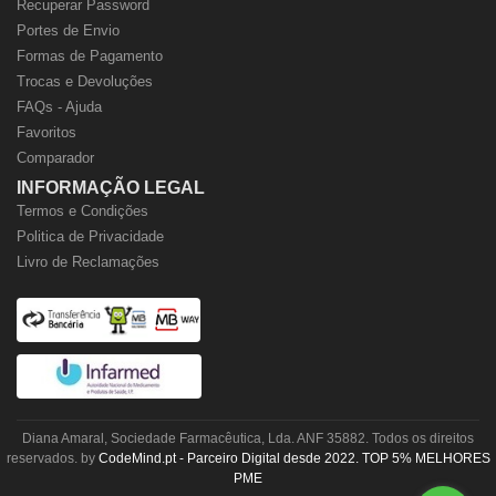
Recuperar Password
Portes de Envio
Formas de Pagamento
Trocas e Devoluções
FAQs - Ajuda
Favoritos
Comparador
INFORMAÇÃO LEGAL
Termos e Condições
Politica de Privacidade
Livro de Reclamações
Diana Amaral, Sociedade Farmacêutica, Lda. ANF 35882. Todos os direitos
reservados. by
CodeMind.pt - Parceiro Digital desde 2022. TOP 5% MELHORES
PME