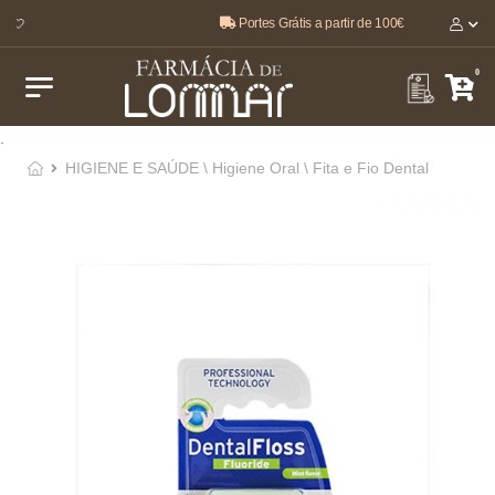
Portes Grátis a partir de 100€
 🤍
0
.
HIGIENE E SAÚDE \ Higiene Oral \ Fita e Fio Dental