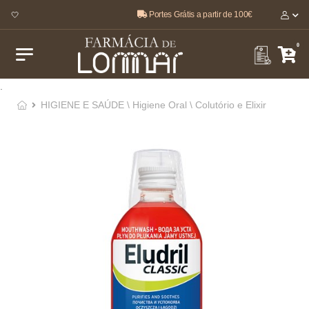
Portes Grátis a partir de 100€
r 🤍
0
.
HIGIENE E SAÚDE \ Higiene Oral \ Colutório e Elixir