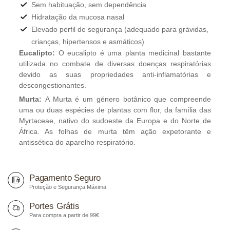
Sem habituação, sem dependência
Hidratação da mucosa nasal
Elevado perfil de segurança (adequado para grávidas,
crianças, hipertensos e asmáticos)
Eucalipto:
O eucalipto é uma planta medicinal bastante
utilizada no combate de diversas doenças respiratórias
devido as suas propriedades anti-inflamatórias e
descongestionantes.
Murta:
A Murta é um género botânico que compreende
uma ou duas espécies de plantas com flor, da família das
Myrtaceae, nativo do sudoeste da Europa e do Norte de
África. As folhas de murta têm ação expetorante e
antissética do aparelho respiratório.
Camomila:
A Camomila ou
Matriaria recutita
é uma planta
medicinal que apresenta na sua constituição terpenóides e
Pagamento Seguro
flavonoides responsáveis pelas suas propriedades
Proteção e Segurança Máxima
medicinais. A camomila é comumente utilizada nas
patologias ao nível respiratório, uma vez que tem
Portes Grátis
propriedades hidratantes e anti-inflamatórias.
Para compra a partir de 99€