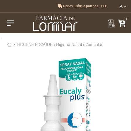
Portes Grátis a partir de 100€
O melhor, pela sua saúde e bem-estar 🤍
0
.
HIGIENE E SAÚDE \ Higiene Nasal e Auricular