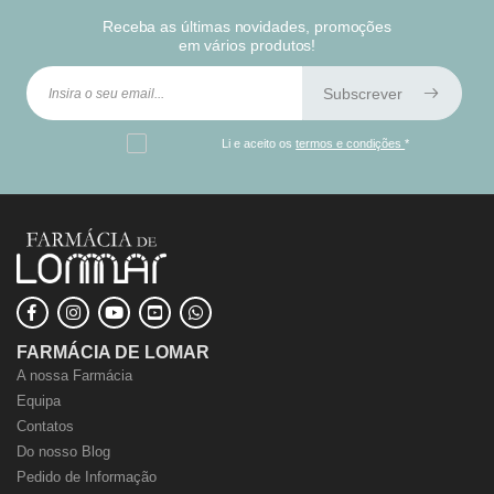
Receba as últimas novidades, promoções
em vários produtos!
Subscrever
Li e aceito os
termos e condições
*
FARMÁCIA DE LOMAR
A nossa Farmácia
Equipa
Contatos
Do nosso Blog
Pedido de Informação