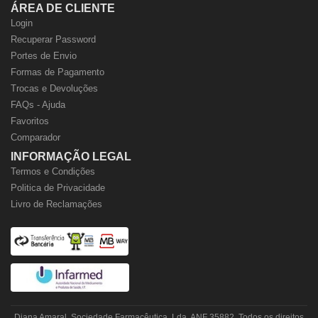
ÁREA DE CLIENTE
Login
Recuperar Password
Portes de Envio
Formas de Pagamento
Trocas e Devoluções
FAQs - Ajuda
Favoritos
Comparador
INFORMAÇÃO LEGAL
Termos e Condições
Politica de Privacidade
Livro de Reclamações
Diana Amaral, Sociedade Farmacêutica, Lda. ANF 35882. Todos os direitos