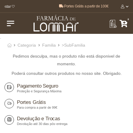
Portes Grátis a partir de 100€
-estar 🤍
0
.
Categoria
Familia
>SubFamilia
Pedimos desculpa, mas o produto não está disponivel de
momento.
Poderá consultar outros produtos no nosso site. Obrigado.
Pagamento Seguro
Proteção e Segurança Máxima
Portes Grátis
Para compra a partir de 99€
Devolução e Trocas
Devolução até 30 dias pós-entrega