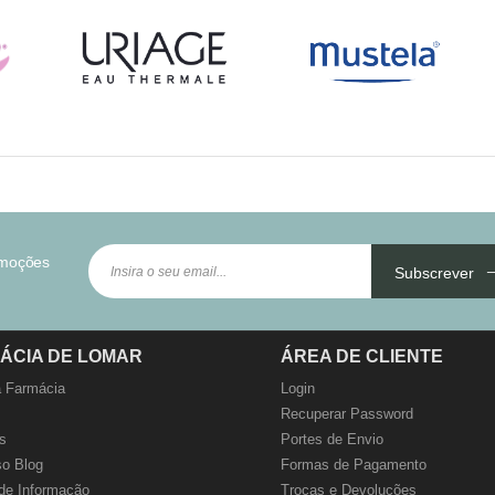
omoções
Subscrever
ÁCIA DE LOMAR
ÁREA DE CLIENTE
 Farmácia
Login
Recuperar Password
s
Portes de Envio
o Blog
Formas de Pagamento
de Informação
Trocas e Devoluções