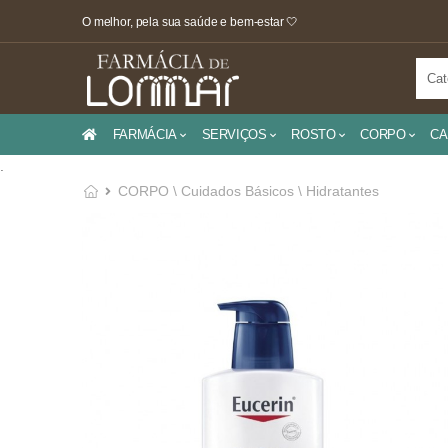
O melhor, pela sua saúde e bem-estar 🤍
FARMÁCIA
SERVIÇOS
ROSTO
CORPO
CA
.
CORPO \ Cuidados Básicos \ Hidratantes