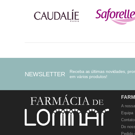
Receba as últimas novidades, pr
NEWSLETTER
em vários produtos!
FARM
A nossa
Equipa
Contato
Do noss
Pedido 