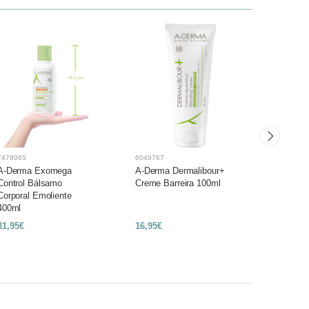
7478065
6049767
6028878
A-Derma Exomega
A-Derma Dermalibour+
Barral C
Control Bálsamo
Creme Barreira 100ml
Hidratan
Corporal Emoliente
400ml
31,95€
16,95€
11,50€