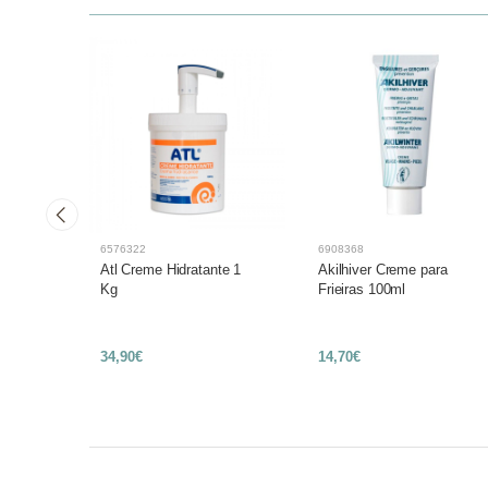
6576322
6908368
a
Atl Creme Hidratante 1
Akilhiver Creme para
Kg
Frieiras 100ml
34,90€
14,70€