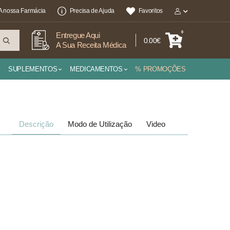
A nossa Farmácia
Precisa de Ajuda
Favoritos
0
Entregue Aqui
0.00€
A Sua Receita Médica
SUPLEMENTOS
MEDICAMENTOS
% PROMOÇÕES
Descrição
Modo de Utilização
Video