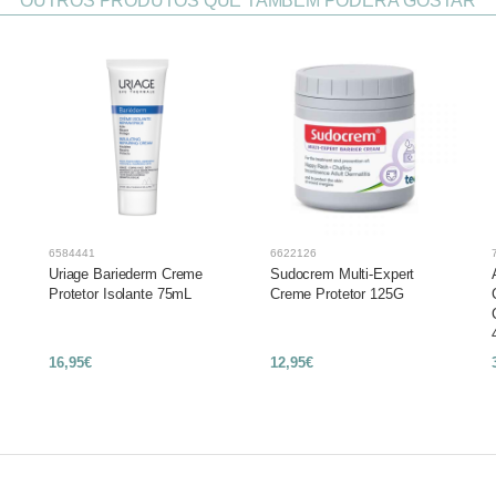
OUTROS PRODUTOS QUE TAMBÉM PODERÁ GOSTAR
6584441
6622126
Uriage Bariederm Creme
Sudocrem Multi-Expert
Protetor Isolante 75mL
Creme Protetor 125G
16,95€
12,95€