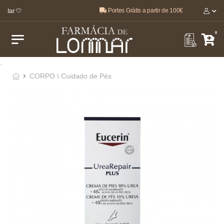
Portes Grátis a partir de 100€
star 🤍
0
.
CORPO \ Cuidado de Pés