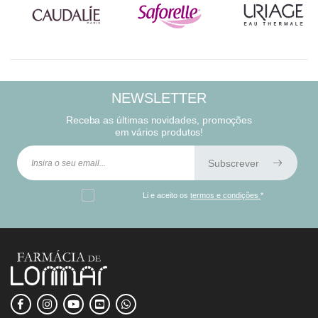
NEWSLETTER
Receba as últimas novidades, promoções
em vários produtos!
Subscrever
Li e aceito os
termos e condições
*