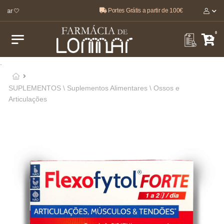
Portes Grátis a partir de 100€
tar 🤍
0
.
SUPLEMENTOS \ Suplementos Alimentares \ Ossos e
Articulações