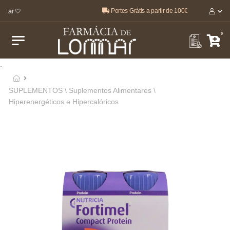
Portes Grátis a partir de 100€
tar 🤍
0
.
SUPLEMENTOS \ Suplementos Alimentares \
Hiperenergéticos e Hipercalóricos