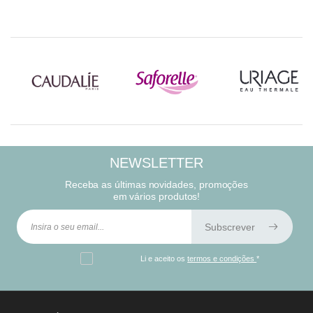
NEWSLETTER
Receba as últimas novidades, promoções
em vários produtos!
Subscrever
Li e aceito os
termos e condições
*