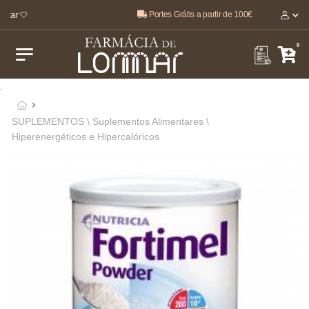
Portes Grátis a partir de 100€
tar 🤍
0
.
SUPLEMENTOS \ Suplementos Alimentares \
Hiperenergéticos e Hipercalóricos