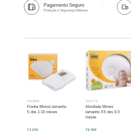
Pagamento Seguro
Proteção e Segurança Máxima
1012849
1012773
anho
Fronha Mimos tamanho
Almofada Mimos
S dos 1-10 meses
tamanho XS dos 0-3
meses
13,65€
74,90€