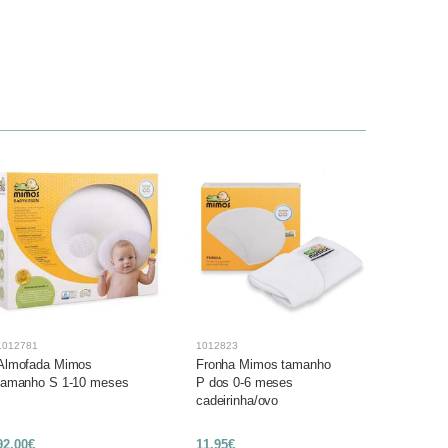
1012781
1012823
1012849
Almofada Mimos
Fronha Mimos tamanho
Fronha 
tamanho S 1-10 meses
P dos 0-6 meses
S dos 1-
cadeirinha/ovo
92,00€
11,95€
13,65€