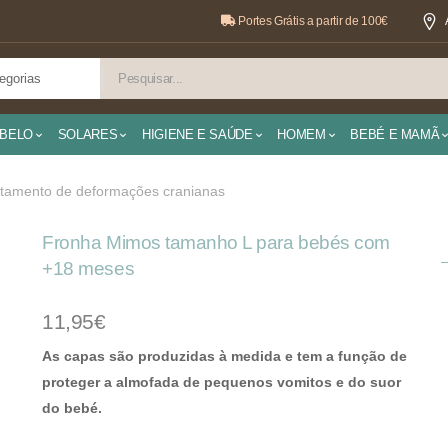
Portes Grátis a partir de 100€
BELO
SOLARES
HIGIENE E SAÚDE
HOMEM
BEBÉ E MAMÃ
atamento de deformações cranianas
Fronha Mimos tamanho L para bebés com
+18 meses
11,95€
As capas são produzidas à medida e tem a função de
proteger a almofada de pequenos vomitos e do suor
do bebé.