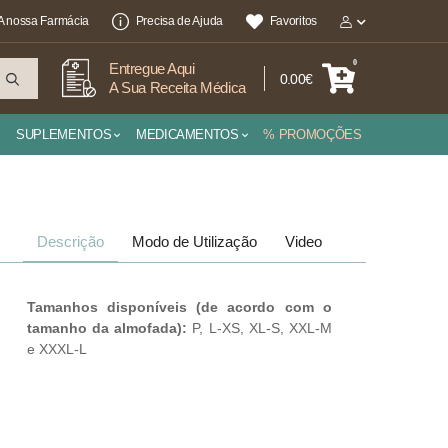
A nossa Farmácia
Precisa de Ajuda
Favoritos
0
Entregue Aqui
0.00€
A Sua Receita Médica
SUPLEMENTOS
MEDICAMENTOS
% PROMOÇÕES
Descrição
Modo de Utilização
Video
Tamanhos disponíveis (de acordo com o
tamanho da almofada):
P, L-XS, XL-S, XXL-M
e XXXL-L