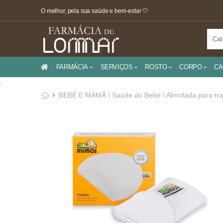
O melhor, pela sua saúde e bem-estar 🤍
FARMÁCIA
SERVIÇOS
ROSTO
CORPO
CA
.
BEBÉ E MAMÃ \ Saúde do Bebé \ Almofada para tr