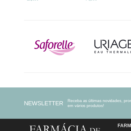
Receba as últimas novidades, pr
NEWSLETTER
em vários produtos!
FARM