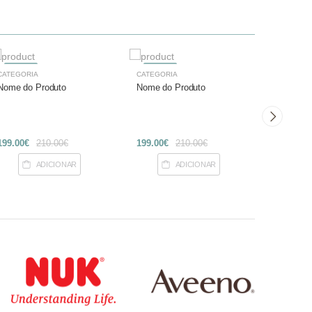
-27%
-27%
-27%
CATEGORIA
CATEGORIA
CATEGOR
Nome do Produto
Nome do Produto
Nome do
199.00€
210.00€
199.00€
210.00€
199.00€
ADICIONAR
ADICIONAR