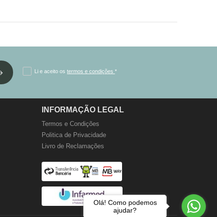
Li e aceito os
termos e condições
*
INFORMAÇÃO LEGAL
Termos e Condições
Politica de Privacidade
Livro de Reclamações
Olá! Como podemos
ajudar?