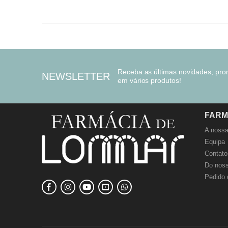
Receba as últimas novidades, pr
NEWSLETTER
em vários produtos!
FARM
A nossa
Equipa
Contato
Do noss
Pedido 