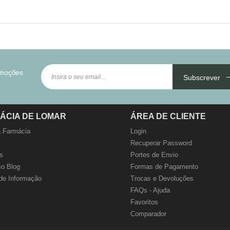
omoções
Subscrever
ÁCIA DE LOMAR
ÁREA DE CLIENTE
 Farmácia
Login
Recuperar Password
s
Portes de Envio
o Blog
Formas de Pagamento
de Informação
Trocas e Devoluções
FAQs - Ajuda
Favoritos
Comparador