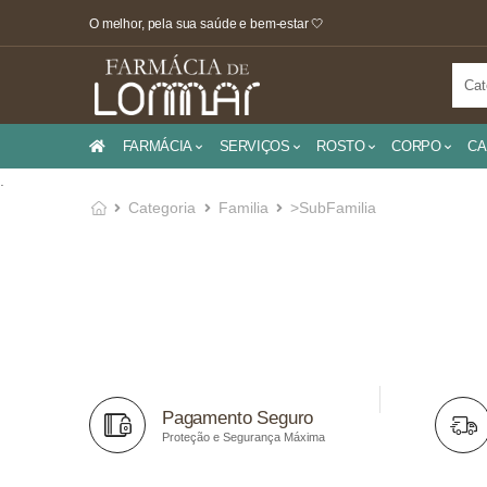
O melhor, pela sua saúde e bem-estar 🤍
FARMÁCIA
SERVIÇOS
ROSTO
CORPO
CA
.
Categoria
Familia
>SubFamilia
Pagamento Seguro
Proteção e Segurança Máxima