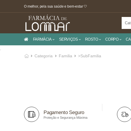
O melhor, pela sua saúde e bem-estar 🤍
FARMÁCIA
SERVIÇOS
ROSTO
CORPO
CA
.
Categoria
Familia
>SubFamilia
Pagamento Seguro
Proteção e Segurança Máxima