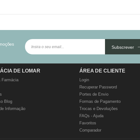
omoções
Subscrever
ÁCIA DE LOMAR
ÁREA DE CLIENTE
 Farmácia
Login
Recuperar Password
s
Portes de Envio
o Blog
Formas de Pagamento
de Informação
Trocas e Devoluções
FAQs - Ajuda
Favoritos
Comparador