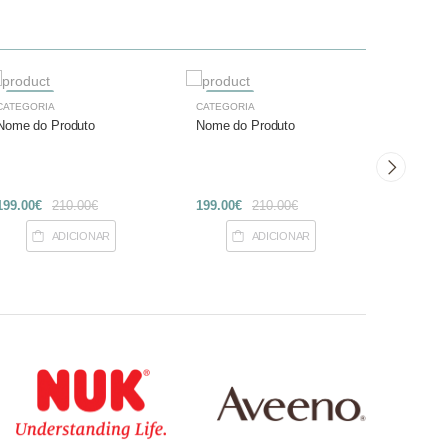
-27%
-27%
-27%
CATEGORIA
CATEGORIA
CATEGOR
Nome do Produto
Nome do Produto
Nome do
199.00€
210.00€
199.00€
210.00€
199.00€
ADICIONAR
ADICIONAR