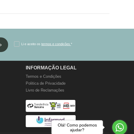
Li e aceito os
termos e condições
*
INFORMAÇÃO LEGAL
Termos e Condições
Politica de Privacidade
Livro de Reclamações
Olá! Como podemos
ajudar?