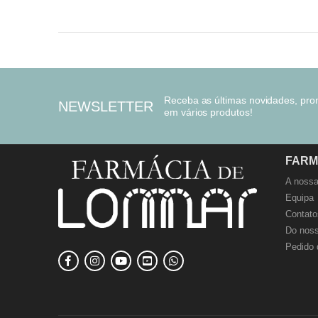
Receba as últimas novidades, pr
NEWSLETTER
em vários produtos!
FARM
A nossa
Equipa
Contato
Do noss
Pedido 