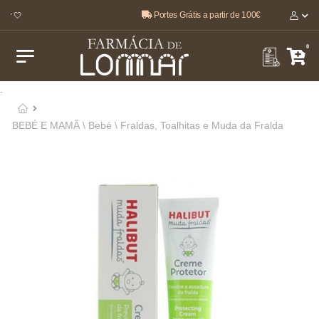
Portes Grátis a partir de 100€
ar 🤍
0
.
BEBÉ E MAMÃ \ Bebé \ Fraldas, Toalhitas e Muda da Fralda