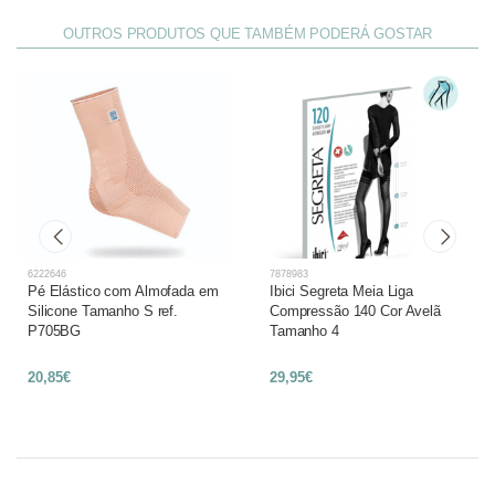
OUTROS PRODUTOS QUE TAMBÉM PODERÁ GOSTAR
6222646
7878983
Pé Elástico com Almofada em
Ibici Segreta Meia Liga
Silicone Tamanho S ref.
Compressão 140 Cor Avelã
P705BG
Tamanho 4
20,85€
29,95€