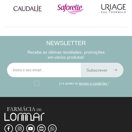
NEWSLETTER
Receba as últimas novidades, promoções
em vários produtos!
Subscrever
Li e aceito os
termos e condições
*