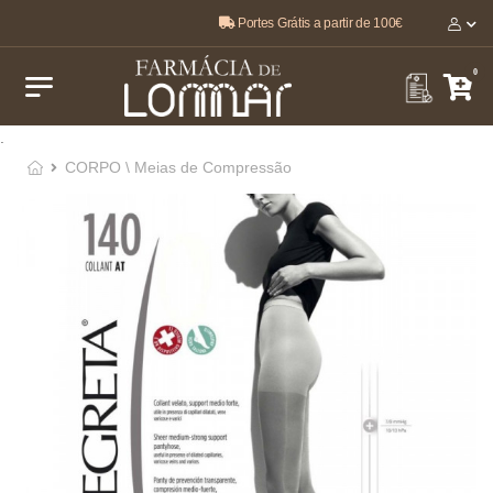
Portes Grátis a partir de 100€
O melhor, pela sua saúde e bem-estar 🤍
0
.
CORPO \ Meias de Compressão