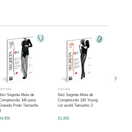
7847558
6161364
6161513
Ibici Segreta Meia de
Ibici Segreta Meia de
Ibici Seg
Compressão 140 para
Compressão 140 Young
Compres
Grávida Preto Tamanho
cor avelã Tamanho 2
Preto Ta
3
34,95€
21,95€
21,95€