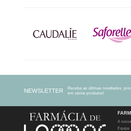
Receba as últimas novidades, pr
NEWSLETTER
em vários produtos!
FARM
A nossa
Equipa