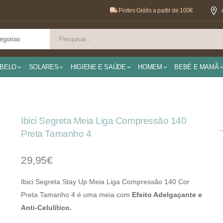
Portes Grátis a partir de 100€
BELO
SOLARES
HIGIENE E SAÚDE
HOMEM
BEBÉ E MAMÃ
Ibici Segreta Meia Liga Compressão 140
Preta Tamanho 4
29,95€
Ibici Segreta Stay Up Meia Liga Compressão 140 Cor
Preta Tamanho 4 é uma meia com
Efeito Adelgaçante e
Anti-Celulítico.