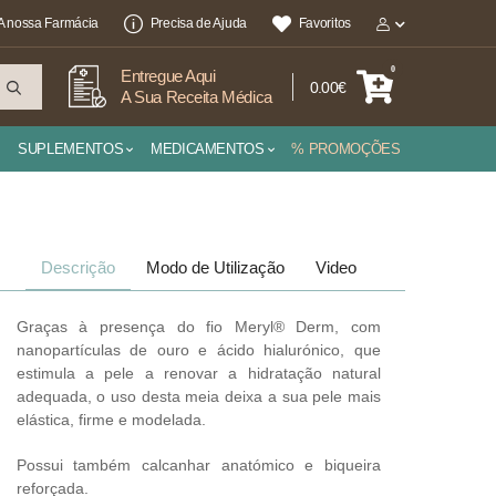
A nossa Farmácia
Precisa de Ajuda
Favoritos
0
Entregue Aqui
0.00€
A Sua Receita Médica
SUPLEMENTOS
MEDICAMENTOS
% PROMOÇÕES
Descrição
Modo de Utilização
Video
Graças à presença do fio Meryl® Derm, com
nanopartículas de ouro e ácido hialurónico, que
estimula a pele a renovar a hidratação natural
adequada, o uso desta meia deixa a sua pele mais
elástica, firme e modelada.
Possui também calcanhar anatómico e biqueira
reforçada.