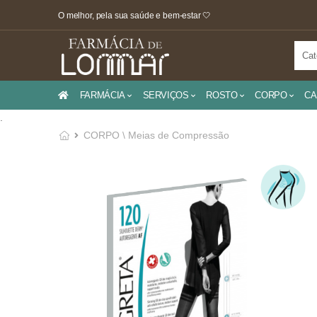
O melhor, pela sua saúde e bem-estar 🤍
FARMÁCIA
SERVIÇOS
ROSTO
CORPO
CA
.
CORPO \ Meias de Compressão