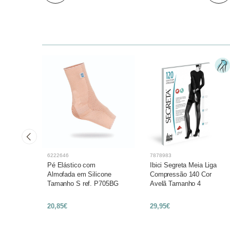
6222646
7878983
Pé Elástico com
Ibici Segreta Meia Liga
Preto
Almofada em Silicone
Compressão 140 Cor
Tamanho S ref. P705BG
Avelã Tamanho 4
20,85€
29,95€