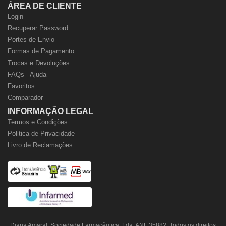
ÁREA DE CLIENTE
Login
Recuperar Password
Portes de Envio
Formas de Pagamento
Trocas e Devoluções
FAQs - Ajuda
Favoritos
Comparador
INFORMAÇÃO LEGAL
Termos e Condições
Politica de Privacidade
Livro de Reclamações
Diana Amaral, Sociedade Farmacêutica, Lda. ANF 35882. Todos os direitos