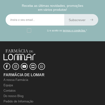
Receba as últimas novidades, promoções
em vários produtos!
Subscrever
Li e aceito os
termos e condições
*
FARMÁCIA DE LOMAR
A nossa Farmácia
Equipa
Contatos
Do nosso Blog
Pedido de Informação