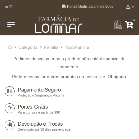
Portes Grátis a partir de 100€
star 🤍
0
.
Categoria
Familia
>SubFamilia
Pedimos desculpa, mas o produto não está disponivel de
momento.
Poderá consultar outros produtos no nosso site. Obrigado.
Pagamento Seguro
Proteção e Segurança Máxima
Portes Grátis
Para compra a partir de 99€
Devolução e Trocas
Devolução até 30 dias pós-entrega