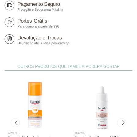
mínimo recomendado num protetor solar SPF50+.
Pagamento Seguro
Previne a formação de manchas provocadas pelo sol.
Proteção e Segurança Máxima
Recomendado para mulheres grávidas. Pré e pós
Portes Grátis
procedimentos laser.
Para compra a partir de 99€
Melhora a elasticidade da pele e diminui as rugas graças
ao ácido hialurónico.
Devolução e Trocas
Devolução até 30 dias pós-entrega
A sua textura Fusion Fluid funde-se com a sua pele.
Adequado para pele atópica e pele sensível.
OUTROS PRODUTOS QUE TAMBÉM PODERÁ GOSTAR
7269399
6642652