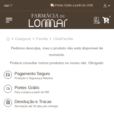
Portes Grátis a partir de 100€
-estar 🤍
0
.
Categoria
Familia
>SubFamilia
Pedimos desculpa, mas o produto não está disponivel de
momento.
Poderá consultar outros produtos no nosso site. Obrigado.
Pagamento Seguro
Proteção e Segurança Máxima
Portes Grátis
Para compra a partir de 99€
Devolução e Trocas
Devolução até 30 dias pós-entrega