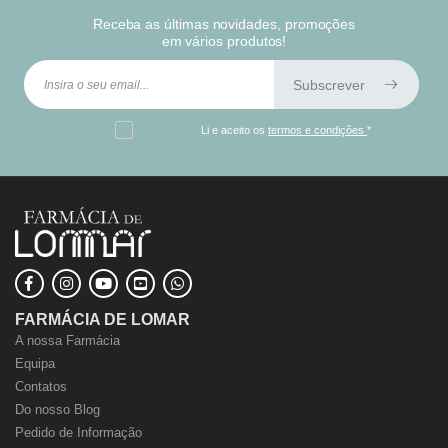
Receba as últimas novidades, promoções
em vários produtos!
Subscrever
Li e aceito os
termos e condições
*
FARMÁCIA DE LOMAR
A nossa Farmácia
Equipa
Contatos
Do nosso Blog
Pedido de Informação