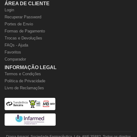
ÁREA DE CLIENTE
Login
Recuperar Password
Portes de Envio
Formas de Pagamento
Trocas e Devoluções
FAQs - Ajuda
Favoritos
Comparador
INFORMAÇÃO LEGAL
Termos e Condições
Politica de Privacidade
Livro de Reclamações
Diana Amaral, Sociedade Farmacêutica, Lda. ANF 35882. Todos os direitos