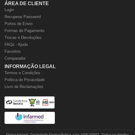
ÁREA DE CLIENTE
Login
Recuperar Password
Portes de Envio
Formas de Pagamento
Trocas e Devoluções
FAQs - Ajuda
Favoritos
Comparador
INFORMAÇÃO LEGAL
Termos e Condições
Politica de Privacidade
Livro de Reclamações
Diana Amaral, Sociedade Farmacêutica, Lda. ANF 35882. Todos os direitos