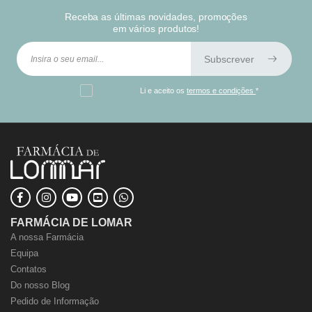
Receba as últimas novidades, promoções
em vários produtos!
Subscrever
Li e aceito os
termos e condições
*
FARMÁCIA DE LOMAR
A nossa Farmácia
Equipa
Contatos
Do nosso Blog
Pedido de Informação