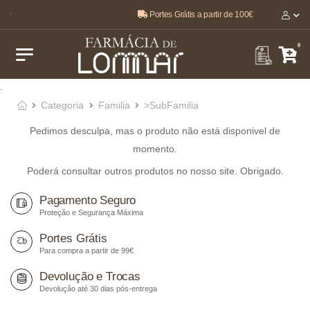
Portes Grátis a partir de 100€
O melhor, pela sua saúde e bem-estar 🤍
0
.
Categoria
Familia
>SubFamilia
Pedimos desculpa, mas o produto não está disponivel de
momento.
Poderá consultar outros produtos no nosso site. Obrigado.
Pagamento Seguro
Proteção e Segurança Máxima
Portes Grátis
Para compra a partir de 99€
Devolução e Trocas
Devolução até 30 dias pós-entrega