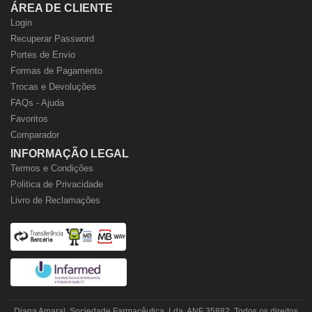
ÁREA DE CLIENTE
Login
Recuperar Password
Portes de Envio
Formas de Pagamento
Trocas e Devoluções
FAQs - Ajuda
Favoritos
Comparador
INFORMAÇÃO LEGAL
Termos e Condições
Politica de Privacidade
Livro de Reclamações
Diana Amaral, Sociedade Farmacêutica, Lda. ANF 35882. Todos os direitos