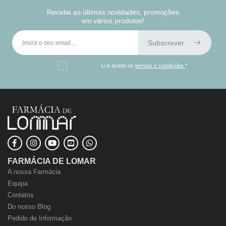
Receba as últimas novidades, promoções
em vários produtos!
Subscrever
Li e aceito os
termos e condições
*
FARMÁCIA DE LOMAR
A nossa Farmácia
Equipa
Contatos
Do nosso Blog
Pedido de Informação