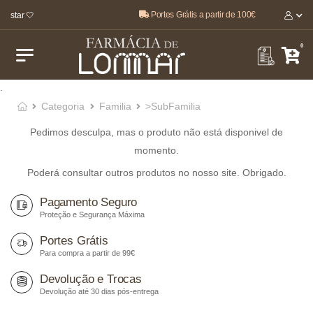
Portes Grátis a partir de 100€
-estar 🤍
0
.
Categoria
Familia
>SubFamilia
Pedimos desculpa, mas o produto não está disponivel de
momento.
Poderá consultar outros produtos no nosso site. Obrigado.
Pagamento Seguro
Proteção e Segurança Máxima
Portes Grátis
Para compra a partir de 99€
Devolução e Trocas
Devolução até 30 dias pós-entrega