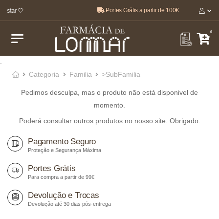
Portes Grátis a partir de 100€
estar 🤍
0
.
Categoria
Familia
>SubFamilia
Pedimos desculpa, mas o produto não está disponivel de
momento.
Poderá consultar outros produtos no nosso site. Obrigado.
Pagamento Seguro
Proteção e Segurança Máxima
Portes Grátis
Para compra a partir de 99€
Devolução e Trocas
Devolução até 30 dias pós-entrega