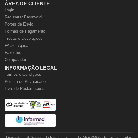
ÁREA DE CLIENTE
Login
Recuperar Password
Portes de Envio
Formas de Pagamento
Trocas e Devoluções
FAQs - Ajuda
Favoritos
Comparador
INFORMAÇÃO LEGAL
Termos e Condições
Politica de Privacidade
Livro de Reclamações
Diana Amaral, Sociedade Farmacêutica, Lda. ANF 35882. Todos os direitos