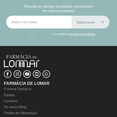
Receba as últimas novidades, promoções
em vários produtos!
Subscrever
Li e aceito os
termos e condições
*
FARMÁCIA DE LOMAR
A nossa Farmácia
Equipa
Contatos
Do nosso Blog
Pedido de Informação