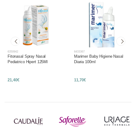
6350942
6433367
Fitonasal Spray Nasal
Marimer Baby Higiene Nasal
Pediatrico Hipert 125Ml
Diaria 100ml
21,40€
11,70€