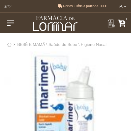
Portes Grátis a partir de 100€
tar 🤍
0
.
BEBÉ E MAMÃ \ Saúde do Bebé \ Higiene Nasal