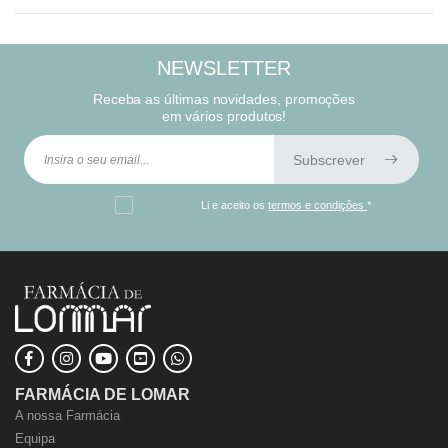
NEWSLETTER
Receba as últimas novidades, promoções
em vários produtos!
Subscrever
Li e aceito os
termos e condições
*
FARMÁCIA DE LOMAR
A nossa Farmácia
Equipa